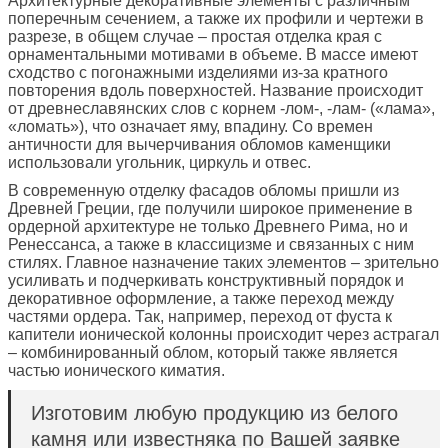
Архитектурные декоративные элементы с различным
поперечным сечением, а также их профили и чертежи в
разрезе, в общем случае – простая отделка края с
орнаментальными мотивами в объеме. В массе имеют
сходство с погонажными изделиями из-за кратного
повторения вдоль поверхностей. Название происходит
от древнеславянских слов с корнем -лом-, -лам- («лама»,
«ломать»), что означает яму, впадину. Со времен
античности для вычерчивания обломов каменщики
использовали угольник, циркуль и отвес.
В современную отделку фасадов обломы пришли из
Древней Греции, где получили широкое применение в
ордерной архитектуре не только Древнего Рима, но и
Ренессанса, а также в классицизме и связанных с ним
стилях. Главное назначение таких элементов – зрительно
усиливать и подчеркивать конструктивный порядок и
декоративное оформление, а также переход между
частями ордера. Так, например, переход от фуста к
капители ионической колонны происходит через астрагал
– комбинированный облом, который также является
частью ионического киматия.
Изготовим любую продукцию из белого
камня или известняка по Вашей заявке