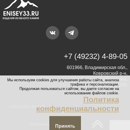
+7 (49232) 4-89-05
601966, Владимирская обл.,
Ковровский р-н,
пгт. Мелехово,
Мы используем cookies для улучшения работы сайта, анализа
трафика и персонализации.
ул. Первомайская, д. 33Б
Продолжая пользоваться сайтом, вы даете согласие на
использование файлов cookie.
Политика
конфиденциальности
© 2026 ООО «Енисей»
Политика конфиденциальности
Принять