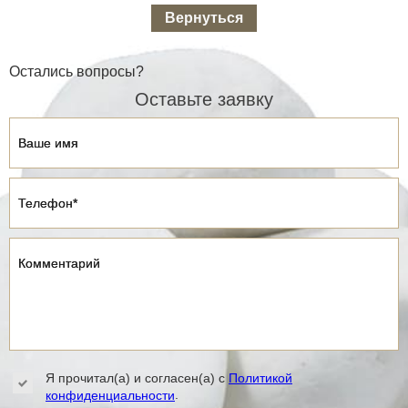
Вернуться
Остались вопросы?
Оставьте заявку
Ваше имя
Ваше имя
Телефон*
Телефон*
Комментарий
Комментарий
Я прочитал(а) и согласен(а) с
Политикой
.
конфиденциальности