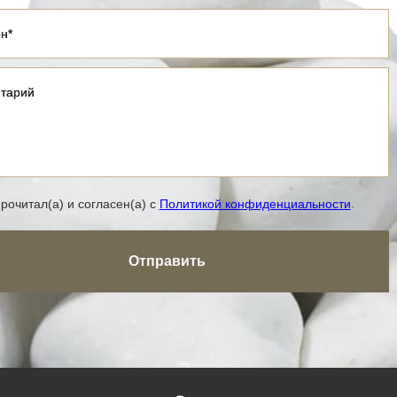
н*
н*
тарий
тарий
.
рочитал(а) и согласен(а) с
Политикой конфиденциальности
Отправить