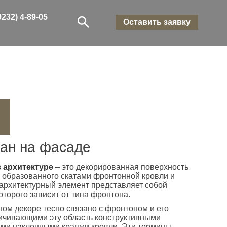
9232) 4-89-05
Оставить заявку
пан на фасаде
 архитектуре
– это декорированная поверхность
 образованного скатами фронтонной кровли и
 архитектурный элемент представляет собой
оторого зависит от типа фронтона.
ом декоре тесно связано с фронтоном и его
ничивающими эту область конструктивными
ими наклонными краями кровли. Эти термины