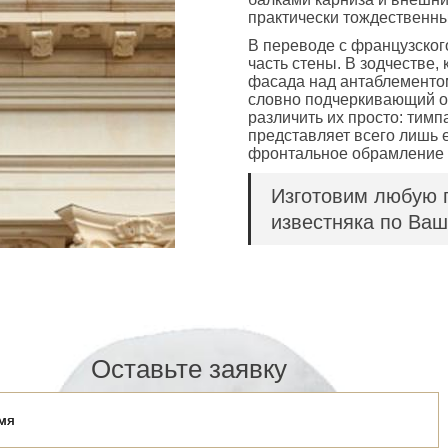
практически тождественны
В переводе с французског
часть стены. В зодчестве,
фасада над антаблементом
словно подчеркивающий о
различить их просто: тимп
представляет всего лишь е
фронтальное обрамление 
Изготовим любую 
известняка по Ваш
Оставьте заявку
мя
мя