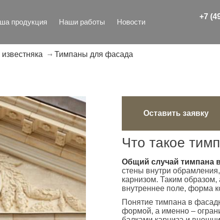
c 08:00 до 20:00
+7 (4
ша продукция
Наши работы
Новости
Тимпаны для фасада
 известняка
Оставить заявку
Что такое тим
Общий случай тимпана в
стены внутри обрамления,
карнизом. Таким образом,
внутреннее поле, форма к
Понятие тимпана в фасадн
формой, а именно – огра
балками карниза и внешн