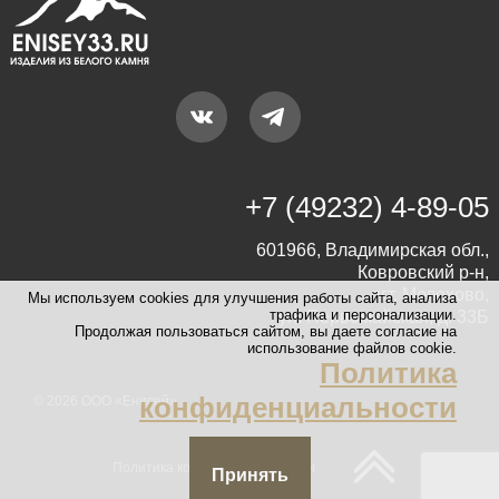
+7 (49232) 4-89-05
601966, Владимирская обл.,
Ковровский р-н,
пгт. Мелехово,
Мы используем cookies для улучшения работы сайта, анализа
трафика и персонализации.
ул. Первомайская, д. 33Б
Продолжая пользоваться сайтом, вы даете согласие на
использование файлов cookie.
Политика
конфиденциальности
© 2026 ООО «Енисей»
Политика конфиденциальности
Принять